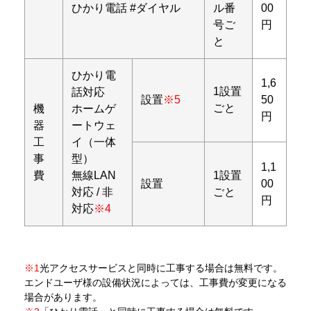
ひかり電話 #ダイヤル
ル番
00
号ご
円
と
ひかり電
1,6
1設置
話対応
設置
※5
50
ごと
機
ホームゲ
円
器
ートウェ
工
イ（一体
事
型）
1,1
費
無線LAN
1設置
設置
00
対応 / 非
ごと
円
対応
※4
※1
光アクセスサービスと同時に工事する場合は無料です。
エンドユーザ様の設備状況によっては、工事費が変更になる
場合があります。