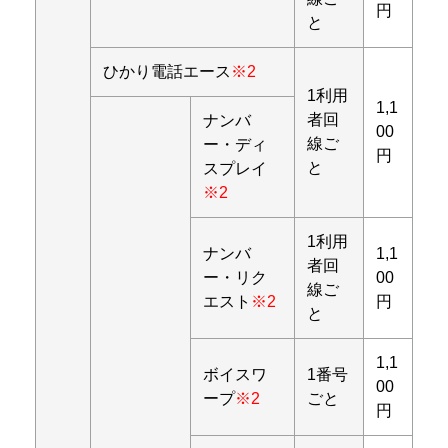
円
と
ひかり電話エース
※2
1利用
1,1
者回
ナンバ
00
線ご
ー・ディ
円
と
スプレイ
※2
1利用
ナンバ
1,1
者回
ー・リク
00
線ご
エスト
※2
円
と
1,1
ボイスワ
1番号
00
ープ
※2
ごと
円