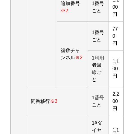
追加番号
1番号
00
※2
ごと
円
77
1番号
0
ごと
円
複数チャ
ンネル
※2
1利用
1,1
者回
00
線ご
円
と
2,2
1番号
同番移行
※3
00
ごと
円
1#ダ
イヤ
1,1