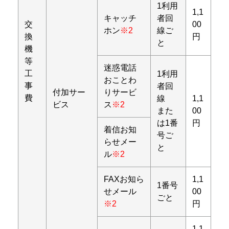
1利用
1,1
キャッチ
者回
交
00
ホン
※2
線ご
換
円
と
機
等
迷惑電話
工
1利用
おことわ
事
者回
付加サー
りサービ
費
線
1,1
ビス
ス
※2
また
00
は1番
円
着信お知
号ご
らせメー
と
ル
※2
FAXお知ら
1,1
1番号
せメール
00
ごと
※2
円
1,1