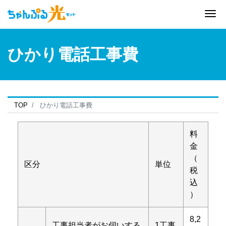
Me
ひかり電話工事費
TOP
ひかり電話工事費
料
金
（
区分
単位
税
込
）
8,2
工事担当者がお伺いする
1工事