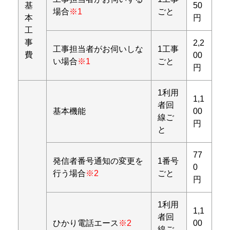
基
50
場合
※1
ごと
本
円
工
事
2,2
工事担当者がお伺いしな
1工事
費
00
い場合
※1
ごと
円
1利用
1,1
者回
基本機能
00
線ご
円
と
77
発信者番号通知の変更を
1番号
0
行う場合
※2
ごと
円
1利用
1,1
者回
ひかり電話エース
※2
00
線ご